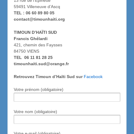
13 rue de l’Epinette
59491 Villeneuve d’Ascq
TEL : 0
6 60 89 80 05
contact@timounhaiti.org
TIMOUN D’HAÏTI SUD
Francis Ghélardi
421, chemin des Faysses
84750 VIENS
TEL 06 11 81 28 25
timounhaiti.sud@orange.fr
Retrouvez Timoun d’Haïti Sud sur
Facebook
Votre prénom (obligatoire)
Votre nom (obligatoire)
Votre e-mail (obligatoire)