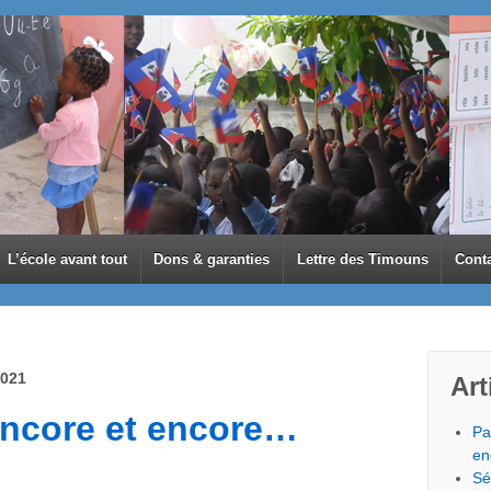
L’école avant tout
Dons & garanties
Lettre des Timouns
Cont
021
Art
 encore et encore…
Pa
en
Sé