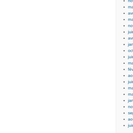
no
ma
av
ma
no
ju
av
ja
oc
ju
ma
fé
ao
ju
ma
ma
ja
no
se
ao
ju