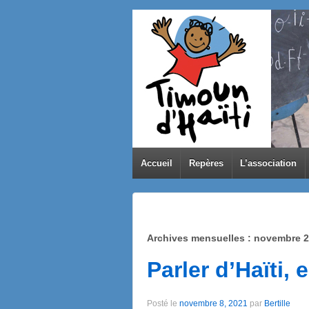
Accueil
Repères
L’association
Archives mensuelles :
novembre 2
Parler d’Haïti,
Posté le
novembre 8, 2021
par
Bertille