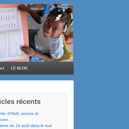
act
LE BLOG
icles récents
rler d’Haïti, encore et
core…
isme du 14 août dans le sud