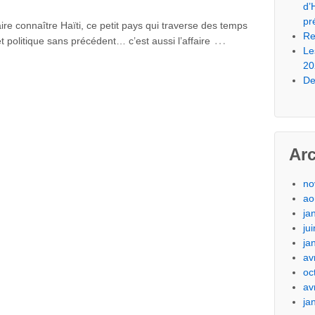
d’
pr
 Haïti, ce petit pays qui traverse des temps
Re
…
et politique sans précédent… c’est aussi l’affaire
Le
20
De
Ar
no
ao
ja
ju
ja
av
oc
av
ja