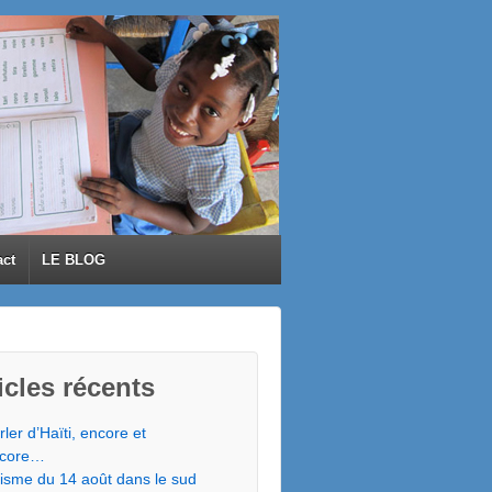
act
LE BLOG
icles récents
rler d’Haïti, encore et
core…
isme du 14 août dans le sud