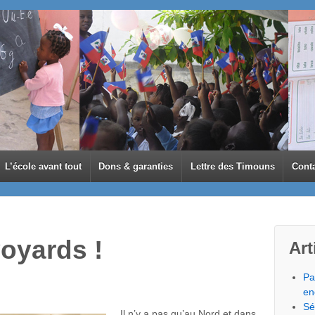
L’école avant tout
Dons & garanties
Lettre des Timouns
Cont
voyards !
Art
Pa
en
Sé
Il n’y a pas qu’au Nord et dans