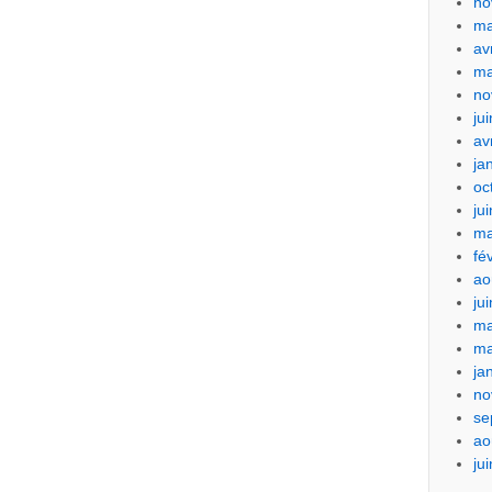
no
ma
av
ma
no
ju
av
ja
oc
ju
ma
fé
ao
ju
ma
ma
ja
no
se
ao
ju