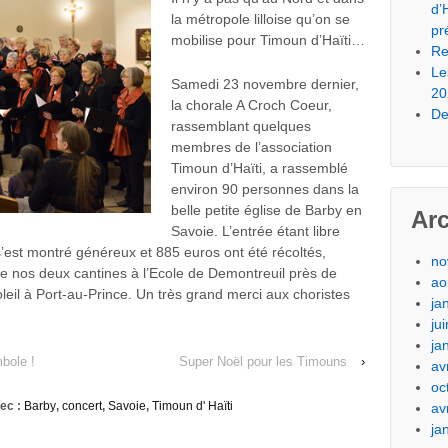
d’
la métropole lilloise qu’on se
pr
mobilise pour Timoun d’Haïti…
Re
Le
Samedi 23 novembre dernier,
20
la chorale A Croch Coeur,
De
rassemblant quelques
membres de l’association
Timoun d’Haïti, a rassemblé
environ 90 personnes dans la
belle petite église de Barby en
Ar
Savoie. L’entrée étant libre
 s’est montré généreux et 885 euros ont été récoltés,
no
e nos deux cantines à l’Ecole de Demontreuil près de
ao
leil à Port-au-Prince. Un très grand merci aux choristes
ja
ju
ja
bole !
Super Noël pour les Timouns
›
av
oc
ec :
Barby
,
concert
,
Savoie
,
Timoun d' Haïti
av
ja