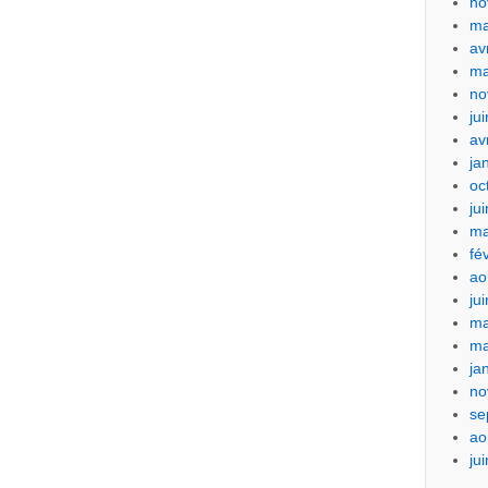
no
ma
av
ma
no
ju
av
ja
oc
ju
ma
fé
ao
ju
ma
ma
ja
no
se
ao
ju