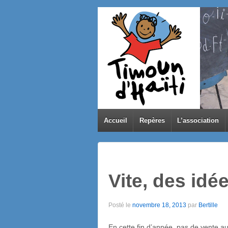
Accueil
Repères
L’association
Vite, des idée
Posté le
novembre 18, 2013
par
Bertille
En cette fin d’année, pas de vente a