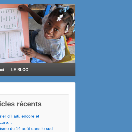
act
LE BLOG
icles récents
rler d’Haïti, encore et
core…
isme du 14 août dans le sud