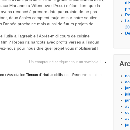
d’
pace Marianne à Villeneuve d’Ascq) n’étant libre que la
pr
 avons renoncé à prendre date par crainte de ne pas
Re
ant, deux écoles comptent toujours sur notre soutien,
Le
 l’année prochaine mais aussi de futurs projets de
20
De
e l’utile à l’agréable ! Après-midi cours de cuisine
 film ? Repas riz haricots avec profits versés à Timoun
vez-nous pour nous dire quel projet vous mobiliserait !
Un compteur électrique : tout un symbole !
›
Ar
ec :
Association Timoun d' Haïti
,
mobilisation
,
Recherche de dons
no
ao
ja
ju
ja
av
oc
av
ja