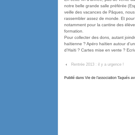
notre belle grande salle préférée (Es
veille des vacances de Pâques, nous
rassembler assez de monde. Et pourt
notamment pour la cantine des élèves
formation.
Pour collecter des dons, autant joindr
haïtienne ? Apéro haïtien autour d’un
d’Haïti ? Cartes mise en vente ? Ecri
‹
Rentrée 2013 : il y a urgence !
Publié dans
Vie de l'association
Tagués av