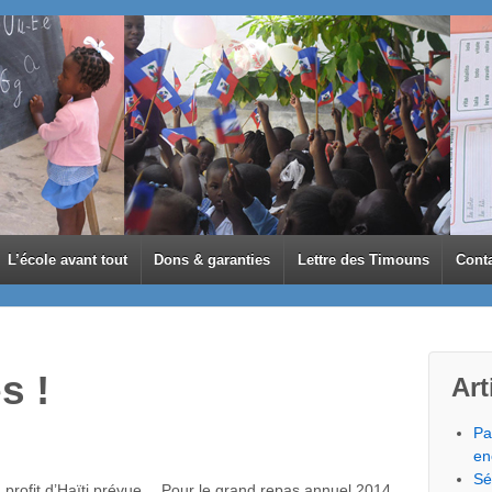
L’école avant tout
Dons & garanties
Lettre des Timouns
Cont
s !
Art
Pa
en
Sé
u profit d’Haïti prévue… Pour le grand repas annuel 2014,