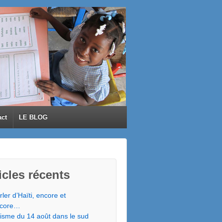
act
LE BLOG
icles récents
rler d’Haïti, encore et
core…
isme du 14 août dans le sud