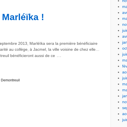
no
ma
av
Marléïka !
ma
no
ju
av
ja
 septembre 2013, Marléïka sera la première bénéficiaire
oc
rité au collège, à Jacmel, la ville voisine de chez elle…
ju
…
reuil bénéficieront aussi de ce
ma
fé
ao
ju
 Demontreuil
ma
ma
ja
no
se
ao
ju