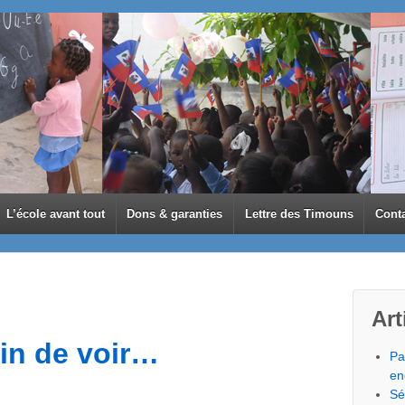
L’école avant tout
Dons & garanties
Lettre des Timouns
Cont
Art
in de voir…
Pa
en
Sé