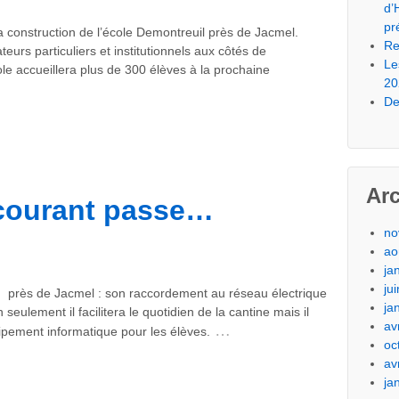
d’
pr
 construction de l’école Demontreuil près de Jacmel.
Re
eurs particuliers et institutionnels aux côtés de
Le
ole accueillera plus de 300 élèves à la prochaine
20
De
Ar
 courant passe…
no
ao
ja
ju
l, près de Jacmel : son raccordement au réseau électrique
ja
eulement il facilitera le quotidien de la cantine mais il
av
…
ipement informatique pour les élèves.
oc
av
ja