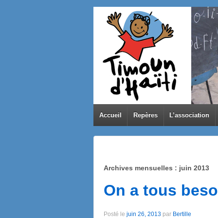
Accueil
Repères
L’association
Archives mensuelles :
juin 2013
On a tous beso
Posté le
juin 26, 2013
par
Bertille