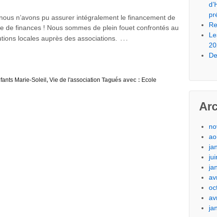
d’
pr
 nous n’avons pu assurer intégralement le financement de
Re
te de finances ! Nous sommes de plein fouet confrontés au
Le
…
tions locales auprès des associations.
20
De
fants Marie-Soleil
,
Vie de l'association
Tagués avec :
Ecole
Ar
no
ao
ja
ju
ja
av
oc
av
ja