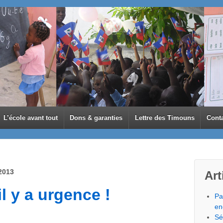
L’école avant tout
Dons & garanties
Lettre des Timouns
Cont
2013
Art
il y a urgence !
Pa
en
Sé