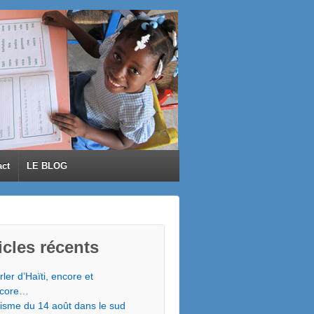
act
LE BLOG
icles récents
rler d’Haïti, encore et
core…
isme du 14 août dans le sud