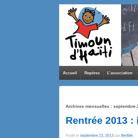
Accueil
Repères
L’association
Archives mensuelles :
septembre 
Rentrée 2013 : 
Posté le
septembre 23, 2013
par
Bertille