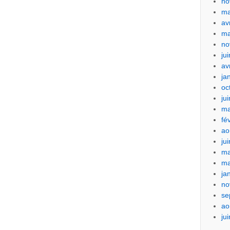
no
ma
av
ma
no
ju
av
ja
oc
ju
ma
fé
ao
ju
ma
ma
ja
no
se
ao
ju