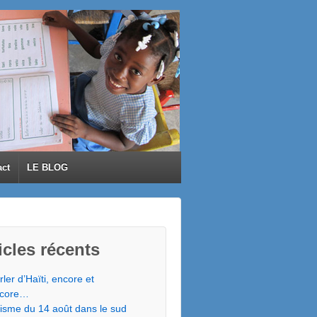
act
LE BLOG
icles récents
rler d’Haïti, encore et
core…
isme du 14 août dans le sud