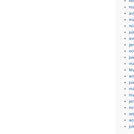
no
ma
av
ma
no
ju
av
ja
oc
ju
ma
fé
ao
ju
ma
ma
ja
no
se
ao
ju