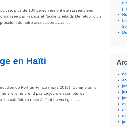
d’
pr
ucluse, plus de 100 personnes ont été rassemblées
Re
organisée par Francis et Nicole Ghélardi. De retour d’un
Le
…
président de notre association avait
20
De
ge en Haïti
Ar
no
ao
ja
quotidien de Port-au-Prince (mars 2017). Comme on le
ju
même si elle ne prend pas toujours en compte les
ja
…
 La cathédrale reste à l’état de vestige.
av
oc
av
ja