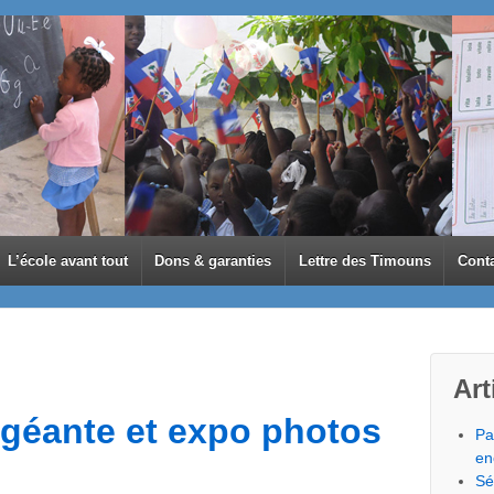
L’école avant tout
Dons & garanties
Lettre des Timouns
Cont
Art
a géante et expo photos
Pa
en
Sé