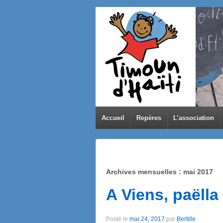
Accueil
Repères
L’association
Archives mensuelles :
mai 2017
A Viens, paëll
Posté le
mai 24, 2017
par
Bertille