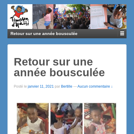
Retour sur une année bousculée
Retour sur une
année bousculée
Posté le
janvier 11, 2021
par
Bertille
—
Aucun commentaire ↓