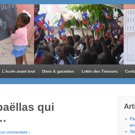
L’école avant tout
Dons & garanties
Lettre des Timouns
Cont
aëllas qui
Art
t…
Pa
en
Sé
cun commentaire ↓