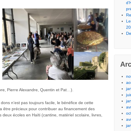
d’
pr
Re
Le
20
De
Ar
no
ao
ja
ore, Pierre Alexandre, Quentin et Pat…).
ju
ja
ons n’est pas toujours facile, le bénéfice de cette
av
 va être précieux pour contribuer au financement des
oc
eux écoles en Haïti (cantine, matériel scolaire, livres,
av
ja