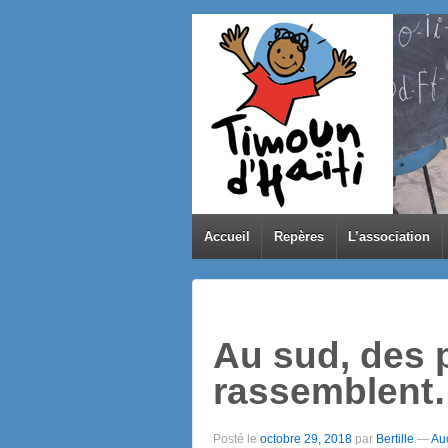
Accueil
Repères
L’association
Au sud, des p
rassemblen
Posté le
octobre 29, 2018
par
Bertille
—
Au