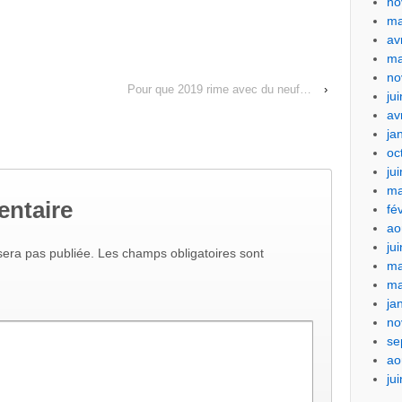
no
ma
av
ma
no
Pour que 2019 rime avec du neuf…
›
ju
av
ja
oc
ju
ma
entaire
fé
ao
ju
era pas publiée.
Les champs obligatoires sont
ma
ma
ja
no
se
ao
ju