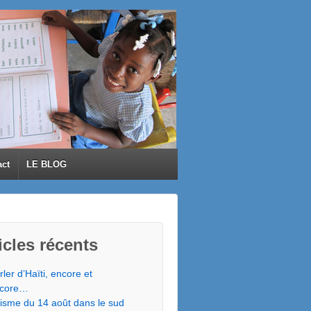
act
LE BLOG
icles récents
rler d’Haïti, encore et
core…
isme du 14 août dans le sud