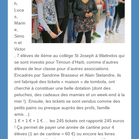
h,
Luca
s,
Marin
e,
Simo
n et
Victor
, 7 élèves de 4ème au collège St Joseph à Wattrelos qui
se sont investis pour Timoun d’Haïti, comme d’autres
élèves de leur classe pour d’autres associations.
Encadrés par Sandrine Brasseur et Alain Stelandre, ils
ont fabriqué des tickets « maison » de tombola, ont
cherché à constituer une belle dotation (dont des
peluches, des cadeaux des mamies et un week-end à la
mer !). Ensuite, les tickets se sont vendus comme des
petits pains ou presque auprès des profs, famille
amis…).
1 € + 1 € + 1 €…. les 245 tickets ont rapporté 245 euros
! Ça permet de payer une année de cantine pour 4
élèves (1 an de cantine = 60 €) ou encore les livres