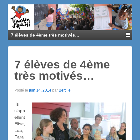
7 élèves de 4ème très motivés…
7 élèves de 4ème
très motivés…
Posté le
juin 14, 2014
par
Bertille
Ils
s’app
ellent
Elise,
Léa,
Fara